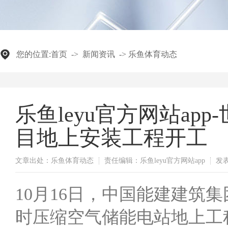
您的位置:
首页
->
新闻资讯
->
乐鱼体育动态
乐鱼leyu官方网站a
目地上安装工程开工
文章出处：乐鱼体育动态
责任编辑：乐鱼leyu官方网站app
发表
10月16日，中国能建建筑集
时压缩空气储能电站地上工